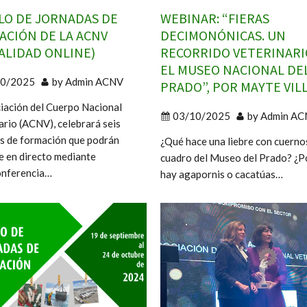
CLO DE JORNADAS DE
WEBINAR: “FIERAS
ACIÓN DE LA ACNV
DECIMONÓNICAS. UN
ALIDAD ONLINE)
RECORRIDO VETERINARI
EL MUSEO NACIONAL DE
10/2025
by
Admin ACNV
PRADO”, POR MAYTE VIL
iación del Cuerpo Nacional
03/10/2025
by
Admin AC
ario (ACNV), celebrará seis
s de formación que podrán
¿Qué hace una liebre con cuerno
e en directo mediante
cuadro del Museo del Prado? ¿P
onferencia…
hay agapornis o cacatúas…