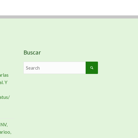
Buscar
arlas
l. Y
atus/
CNV,
ario
o,