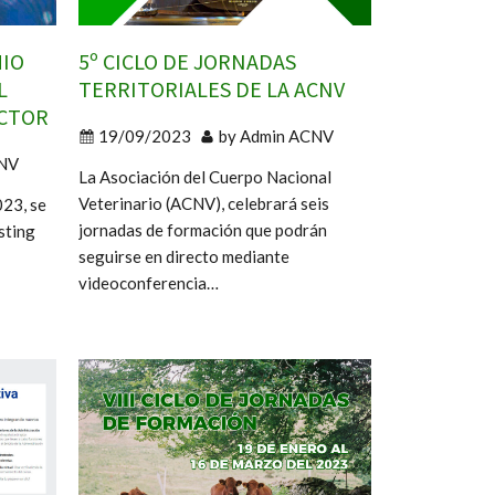
MIO
5º CICLO DE JORNADAS
L
TERRITORIALES DE LA ACNV
ECTOR
19/09/2023
by
Admin ACNV
NV
La Asociación del Cuerpo Nacional
Veterinario (ACNV), celebrará seis
023, se
jornadas de formación que podrán
sting
seguirse en directo mediante
videoconferencia…