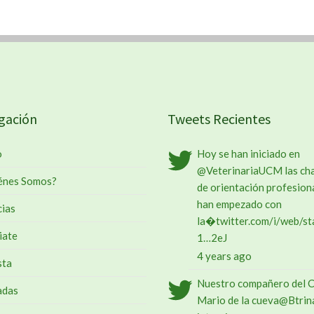
gación
Tweets Recientes
o
Hoy se han iniciado en
@VeterinariaUCM
las ch
énes Somos?
de orientación profesiona
han empezado con
cias
la�
twitter.com/i/web/st
iate
1…
2eJ
4 years ago
sta
Nuestro compañero del 
adas
Mario de la cueva
@Btrin