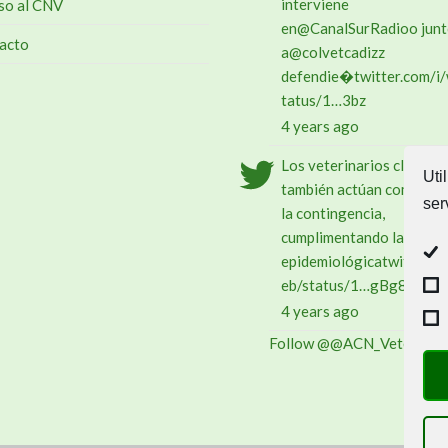
interviene
so al CNV
en
@CanalSurRadio
o jun
acto
a
@colvetcadiz
z
defendie�
twitter.com/i
tatus/1…
3bz
4 years ago
Los veterinarios clínicos
Uti
también actúan como par
ser
la contingencia,
cumplimentando la encue
epidemiológica
twitter.c
eb/status/1…
gBg8ki
4 years ago
Follow @@ACN_Veterinar