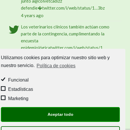
junto a
@colvetcadiz
z
defendie�
twitter.com/i/web/status/1…
3bz
4 years ago
Los veterinarios clínicos también actúan como
parte de la contingencia, cumplimentando la
encuesta
epidemiológica
twitter.com/i/web/status/1…
gBg8ki
Utilizamos cookies para optimizar nuestro sitio web y
4 years ago
nuestro servicio.
Política de cookies
Follow @@ACN_Veterinario
Funcional
Buscar
Estadísticas
Marketing
Aceptar todo