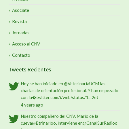
Asóciate
Revista
Jornadas
Acceso al CNV
Contacto
Tweets Recientes
Hoy se han iniciado en
@VeterinariaUCM
las
charlas de orientación profesional. Y han empezado
con la�
twitter.com/i/web/status/1…
2eJ
4 years ago
Nuestro compañero del CNV, Mario de la
cueva
@Btrinario
o, interviene en
@CanalSurRadio
o