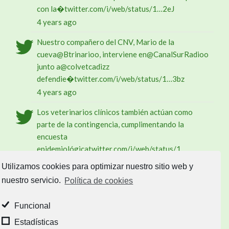
con la�
twitter.com/i/web/status/1…
2eJ
4 years ago
Nuestro compañero del CNV, Mario de la
cueva
@Btrinario
o, interviene en
@CanalSurRadio
o
junto a
@colvetcadiz
z
defendie�
twitter.com/i/web/status/1…
3bz
4 years ago
Los veterinarios clínicos también actúan como
parte de la contingencia, cumplimentando la
encuesta
epidemiológica
twitter.com/i/web/status/1…
gBg8ki
Utilizamos cookies para optimizar nuestro sitio web y
4 years ago
nuestro servicio.
Política de cookies
Follow @@ACN_Veterinario
Funcional
Buscar
Estadísticas