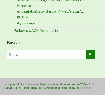
parte de la contingencia, cumplimentando la
encuesta
epidemiológica
twitter.com/i/web/status/1…
gBg8ki
4 years ago
Follow @@ACN_Veterinario
Buscar
© Copyright | Asociación del Cuerpo Nacional Veterinario (ACNV) | 2025
AVISO LEGAL
|
POLÍTICA DE PRIVACIDAD
|
POLÍTICA DE COOKIES