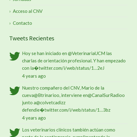
Acceso al CNV
Contacto
Tweets Recientes
Hoy se han iniciado en
@VeterinariaUCM
las
charlas de orientación profesional. Y han empezado
con la�
twitter.com/i/web/status/1…
2eJ
4 years ago
Nuestro compañero del CNV, Mario de la
cueva
@Btrinario
o, interviene en
@CanalSurRadio
o
junto a
@colvetcadiz
z
defendie�
twitter.com/i/web/status/1…
3bz
4 years ago
Los veterinarios clínicos también actúan como