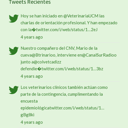
Tweets Recientes
Hoy se han iniciado en
@VeterinariaUCM
las
charlas de orientación profesional. Y han empezado
con la�
twitter.com/i/web/status/1…
2eJ
4 years ago
Nuestro compañero del CNV, Mario de la
cueva
@Btrinario
o, interviene en
@CanalSurRadio
o
junto a
@colvetcadiz
z
defendie�
twitter.com/i/web/status/1…
3bz
4 years ago
Los veterinarios clínicos también actúan como
parte de la contingencia, cumplimentando la
encuesta
epidemiológica
twitter.com/i/web/status/1…
gBg8ki
4 years ago