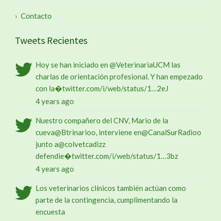
Contacto
Tweets Recientes
Hoy se han iniciado en
@VeterinariaUCM
las
charlas de orientación profesional. Y han empezado
con la�
twitter.com/i/web/status/1…
2eJ
4 years ago
Nuestro compañero del CNV, Mario de la
cueva
@Btrinario
o, interviene en
@CanalSurRadio
o
junto a
@colvetcadiz
z
defendie�
twitter.com/i/web/status/1…
3bz
4 years ago
Los veterinarios clínicos también actúan como
parte de la contingencia, cumplimentando la
encuesta