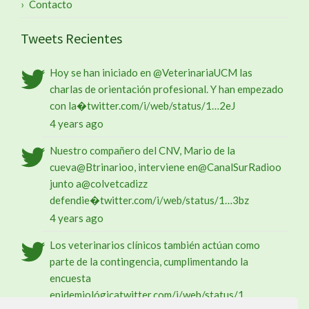
Contacto
Tweets Recientes
Hoy se han iniciado en
@VeterinariaUCM
las
charlas de orientación profesional. Y han empezado
con la�
twitter.com/i/web/status/1…
2eJ
4 years ago
Nuestro compañero del CNV, Mario de la
cueva
@Btrinario
o, interviene en
@CanalSurRadio
o
junto a
@colvetcadiz
z
defendie�
twitter.com/i/web/status/1…
3bz
4 years ago
Los veterinarios clínicos también actúan como
parte de la contingencia, cumplimentando la
encuesta
epidemiológica
twitter.com/i/web/status/1…