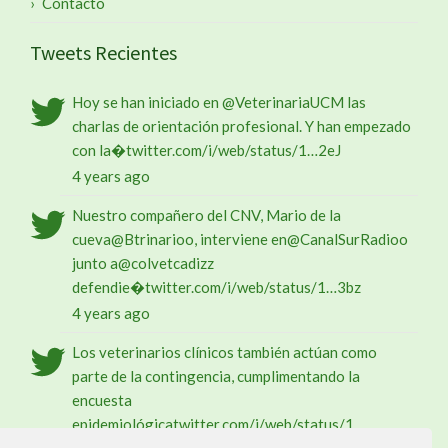
Contacto
Tweets Recientes
Hoy se han iniciado en
@VeterinariaUCM
las
charlas de orientación profesional. Y han empezado
con la�
twitter.com/i/web/status/1…
2eJ
4 years ago
Nuestro compañero del CNV, Mario de la
cueva
@Btrinario
o, interviene en
@CanalSurRadio
o
junto a
@colvetcadiz
z
defendie�
twitter.com/i/web/status/1…
3bz
4 years ago
Los veterinarios clínicos también actúan como
parte de la contingencia, cumplimentando la
encuesta
epidemiológica
twitter.com/i/web/status/1…